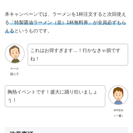
本キャンペーンでは、ラーメンを1杯注文すると次回使え
る
「特製醤油ラーメン（並）1杯無料券」が全員必ずもら
える
というものです。
これはお得すぎます…！行かなきゃ損です
ね！
マーケ
踊り子
胸熱イベントです！盛大に踊り狂いましょ
う！
IPPEN
（一遍）